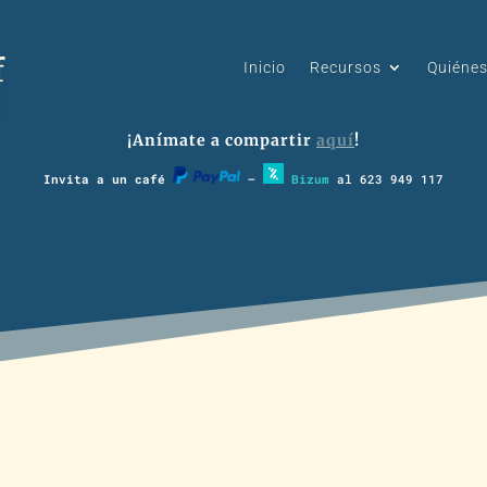
Inicio
Recursos
Quiéne
¡Anímate a compartir
aquí
!
Invita a un café
–
Bizum
al 623 949 117