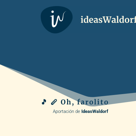
🎵 🪈 Oh, farolito
Aportación de
IdeasWaldorf