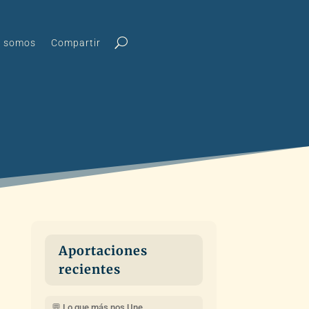
s somos
Compartir
Aportaciones
recientes
💬 Lo que más nos Une