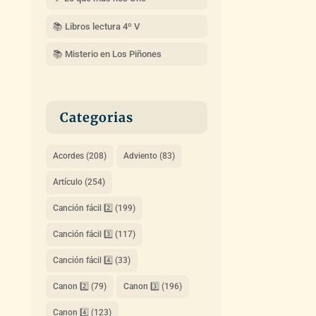
📚 Libros lectura 4º V
📚 Misterio en Los Piñones
Categorias
Acordes
(208)
Adviento
(83)
Artículo
(254)
Canción fácil 2️⃣
(199)
Canción fácil 3️⃣
(117)
Canción fácil 4️⃣
(33)
Canon 2️⃣
(79)
Canon 3️⃣
(196)
Canon 4️⃣
(123)