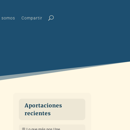
s somos
Compartir
Aportaciones
recientes
💬 Lo que más nos Une