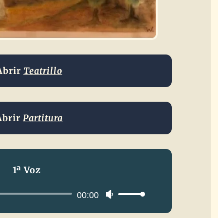
Abrir
Teatrillo
Abrir
Partitura
1ª Voz
Reproductor
00:00
Utiliza
de
las