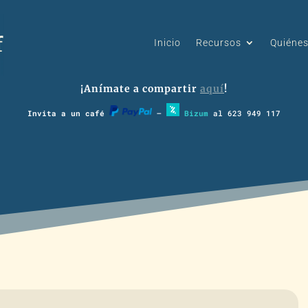
Inicio
Recursos
Quiéne
¡Anímate a compartir
aquí
!
Invita a un café
–
Bizum
al 623 949 117