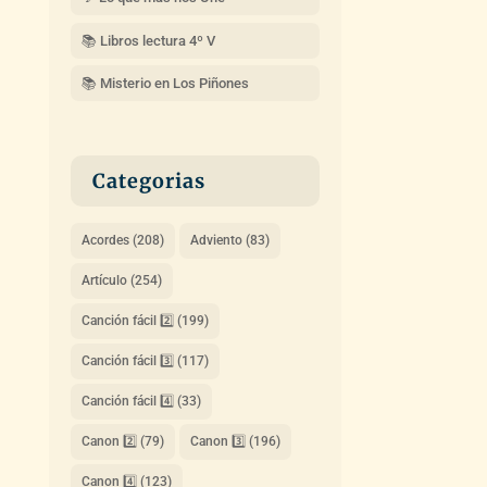
📚 Libros lectura 4º V
📚 Misterio en Los Piñones
Categorias
Acordes
(208)
Adviento
(83)
Artículo
(254)
Canción fácil 2️⃣
(199)
Canción fácil 3️⃣
(117)
Canción fácil 4️⃣
(33)
Canon 2️⃣
(79)
Canon 3️⃣
(196)
Canon 4️⃣
(123)