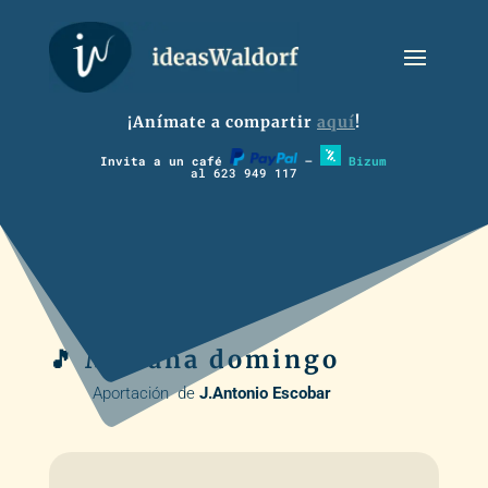
¡Anímate a compartir
aquí
!
Invita a un café
–
Bizum
al 623 949 117
🎵 Mañana domingo
Aportación de
J.Antonio Escobar