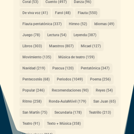
Coral
(53)
Cuento
(497)
Danza
(96)
De viva voz
(41)
Farol
(48)
Flauta
(550)
Flauta pentatónica
(337)
Himno
(52)
Idiomas
(49)
Juego
(78)
Lectura
(54)
Leyenda
(387)
Libros
(303)
Maestros
(807)
Micael
(127)
Movimiento
(135)
Música de teatro
(159)
Navidad
(219)
Pascua
(120)
Pentatónica
(347)
Pentecostés
(68)
Periodos
(1049)
Poema
(256)
Popular
(246)
Recomendaciones
(90)
Reyes
(54)
Ritmo
(258)
Ronda-AulaMóvil
(179)
San Juan
(65)
San Martín
(75)
Secundaria
(178)
Teatrillo
(213)
Teatro
(91)
Texto + Música
(358)