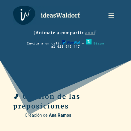
¡Anímate a compartir
aquí
!
Invita a un café
–
Bizum
al 623 949 117
🎵 Canción de las
preposiciones
Creación de
Ana Ramos