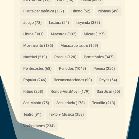
Flauta pentatónica
(337)
Himno
(52)
Idiomas
(49)
Juego
(78)
Lectura
(54)
Leyenda
(387)
Libros
(303)
Maestros
(807)
Micael
(127)
Movimiento
(135)
Música de teatro
(159)
Navidad
(219)
Pascua
(120)
Pentatónica
(347)
Pentecostés
(68)
Periodos
(1049)
Poema
(256)
Popular
(246)
Recomendaciones
(90)
Reyes
(54)
Ritmo
(258)
Ronda-AulaMóvil
(179)
San Juan
(65)
San Martín
(75)
Secundaria
(178)
Teatrillo
(213)
Teatro
(91)
Texto + Música
(358)
Varias clases
(234)