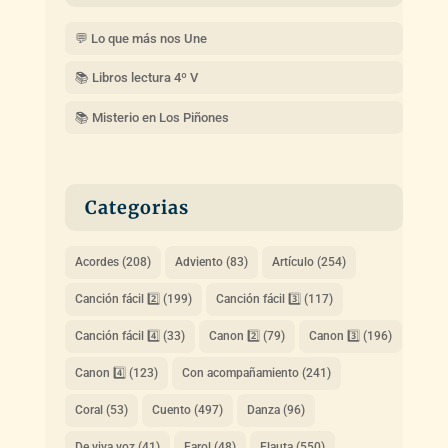
💬 Lo que más nos Une
📚 Libros lectura 4º V
📚 Misterio en Los Piñones
Categorias
Acordes
(208)
Adviento
(83)
Artículo
(254)
Canción fácil 2️⃣
(199)
Canción fácil 3️⃣
(117)
Canción fácil 4️⃣
(33)
Canon 2️⃣
(79)
Canon 3️⃣
(196)
Canon 4️⃣
(123)
Con acompañamiento
(241)
Coral
(53)
Cuento
(497)
Danza
(96)
De viva voz
(41)
Farol
(48)
Flauta
(550)