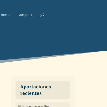
s somos
Compartir
Aportaciones
recientes
💬 Lo que más nos Une