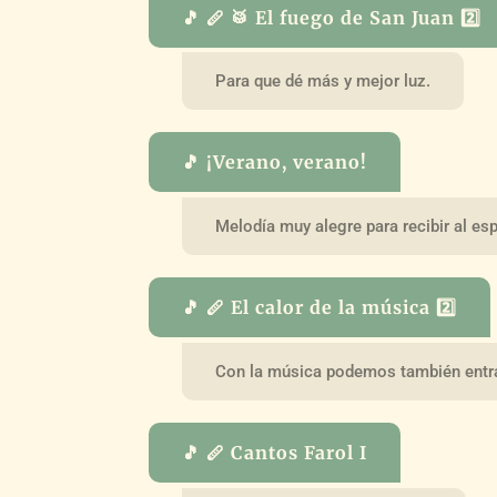
🎵 🪈 🥁 El fuego de San Juan 2️⃣
Para que dé más y mejor luz.
🎵 ¡Verano, verano!
Melodía muy alegre para recibir al es
🎵 🪈 El calor de la música 2️⃣
Con la música podemos también entra
🎵 🪈 Cantos Farol I