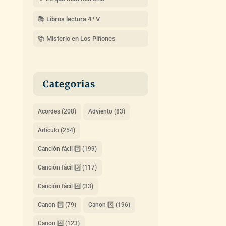
📚 Libros lectura 4º V
📚 Misterio en Los Piñones
Categorias
Acordes
(208)
Adviento
(83)
Artículo
(254)
Canción fácil 2️⃣
(199)
Canción fácil 3️⃣
(117)
Canción fácil 4️⃣
(33)
Canon 2️⃣
(79)
Canon 3️⃣
(196)
Canon 4️⃣
(123)