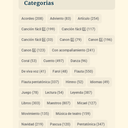
Categorias
Acordes
(208)
Adviento
(83)
Artículo
(254)
Canción fácil 2️⃣
(199)
Canción fácil 3️⃣
(117)
Canción fácil 4️⃣
(33)
Canon 2️⃣
(79)
Canon 3️⃣
(196)
Canon 4️⃣
(123)
Con acompañamiento
(241)
Coral
(53)
Cuento
(497)
Danza
(96)
De viva voz
(41)
Farol
(48)
Flauta
(550)
Flauta pentatónica
(337)
Himno
(52)
Idiomas
(49)
Juego
(78)
Lectura
(54)
Leyenda
(387)
Libros
(303)
Maestros
(807)
Micael
(127)
Movimiento
(135)
Música de teatro
(159)
Navidad
(219)
Pascua
(120)
Pentatónica
(347)