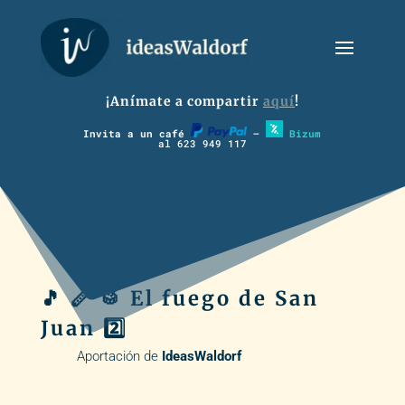
¡Anímate a compartir
aquí
!
Invita a un café
–
Bizum
al 623 949 117
🎵 🪈 🥁 El fuego de San
Juan 2️⃣
Aportación de
IdeasWaldorf