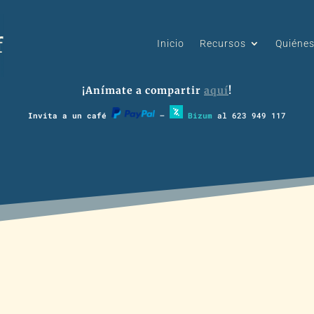
Inicio
Recursos
Quiéne
¡Anímate a compartir
aquí
!
Invita a un café
–
Bizum
al 623 949 117