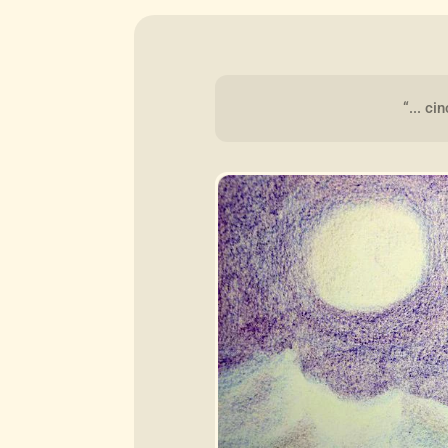
“... ci