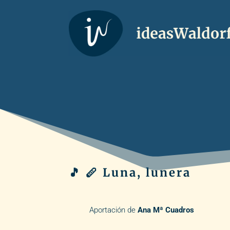
🎵 🪈 Luna, lunera
Aportación de
Ana Mª Cuadros