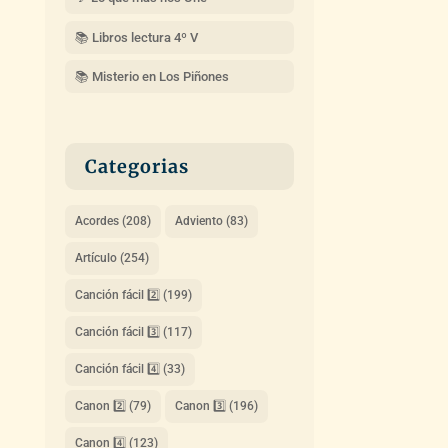
📚 Libros lectura 4º V
📚 Misterio en Los Piñones
Categorias
Acordes
(208)
Adviento
(83)
Artículo
(254)
Canción fácil 2️⃣
(199)
Canción fácil 3️⃣
(117)
Canción fácil 4️⃣
(33)
Canon 2️⃣
(79)
Canon 3️⃣
(196)
Canon 4️⃣
(123)