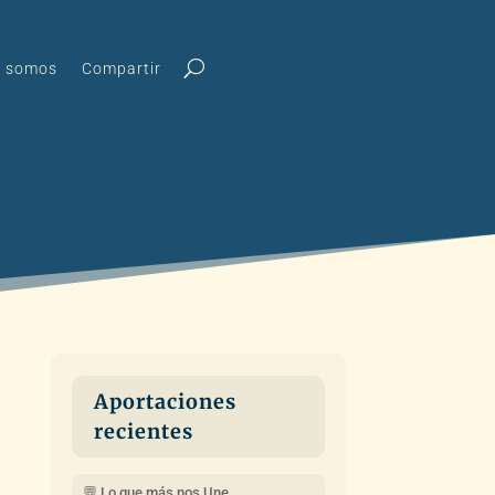
s somos
Compartir
Aportaciones
recientes
💬 Lo que más nos Une