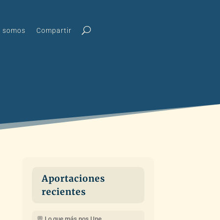
s somos
Compartir
Aportaciones
recientes
💬 Lo que más nos Une