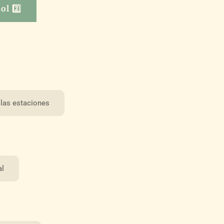
ol 2️⃣
 las estaciones
al