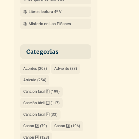
📚 Libros lectura 4º V
📚 Misterio en Los Piñones
Categorias
Acordes
(208)
Adviento
(83)
Artículo
(254)
Canción fácil 2️⃣
(199)
Canción fácil 3️⃣
(117)
Canción fácil 4️⃣
(33)
Canon 2️⃣
(79)
Canon 3️⃣
(196)
Canon 4️⃣
(123)