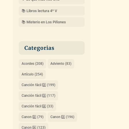
📚 Libros lectura 4º V
📚 Misterio en Los Piñones
Categorias
Acordes
(208)
Adviento
(83)
Artículo
(254)
Canción fácil 2️⃣
(199)
Canción fácil 3️⃣
(117)
Canción fácil 4️⃣
(33)
Canon 2️⃣
(79)
Canon 3️⃣
(196)
Canon 4️⃣
(123)