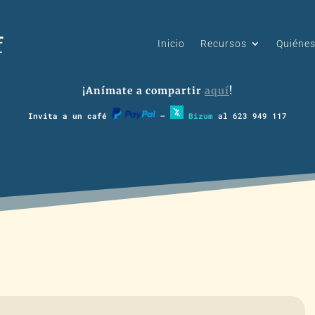
Inicio
Recursos
Quiéne
¡Anímate a compartir
aquí
!
Invita a un café
–
Bizum
al 623 949 117