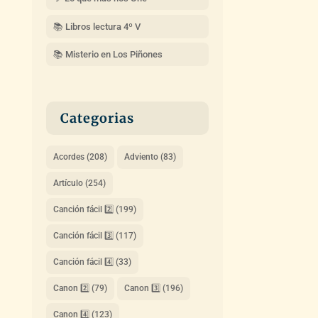
📚 Libros lectura 4º V
📚 Misterio en Los Piñones
Categorias
Acordes
(208)
Adviento
(83)
Artículo
(254)
Canción fácil 2️⃣
(199)
Canción fácil 3️⃣
(117)
Canción fácil 4️⃣
(33)
Canon 2️⃣
(79)
Canon 3️⃣
(196)
Canon 4️⃣
(123)