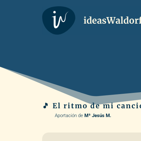
🎵 El ritmo de mi canc
Aportación de
Mª Jesús M.