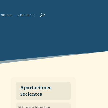
s somos
Compartir
Aportaciones
recientes
💬 Lo que más nos Une