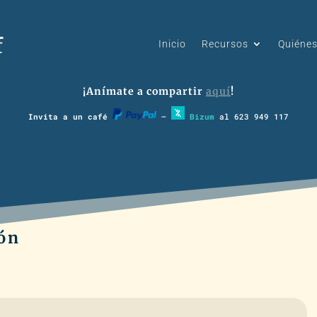
Inicio
Recursos
Quiéne
¡Anímate a compartir
aquí
!
Invita a un café
–
Bizum
al 623 949 117
ión