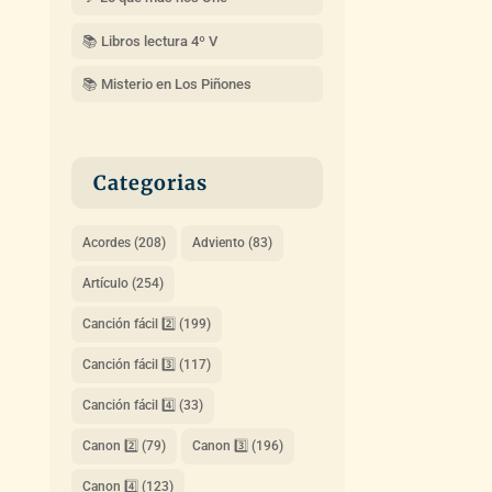
📚 Libros lectura 4º V
📚 Misterio en Los Piñones
Categorias
Acordes
(208)
Adviento
(83)
Artículo
(254)
Canción fácil 2️⃣
(199)
Canción fácil 3️⃣
(117)
Canción fácil 4️⃣
(33)
Canon 2️⃣
(79)
Canon 3️⃣
(196)
Canon 4️⃣
(123)