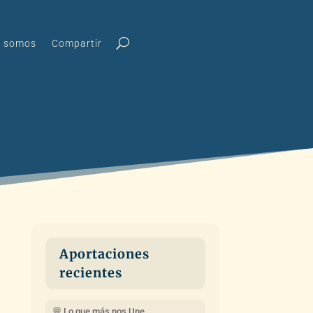
s somos
Compartir
Aportaciones
recientes
💬 Lo que más nos Une