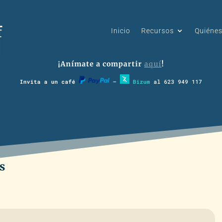
Inicio
Recursos
Quiéne
¡Anímate a compartir
aquí
!
Invita a un café
–
Bizum
al 623 949 117
s