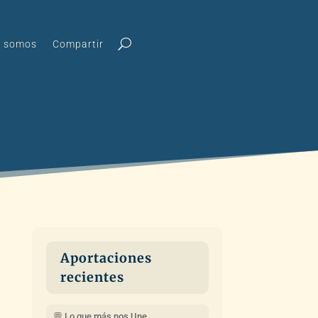
s somos
Compartir
Aportaciones
recientes
💬 Lo que más nos Une