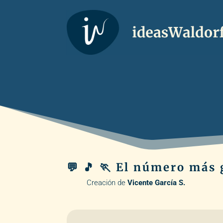
💬 🎵 🏃 El número más
Creación de
Vicente García S.