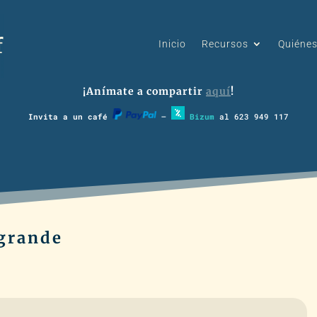
Inicio
Recursos
Quiéne
¡Anímate a compartir
aquí
!
Invita a un café
–
Bizum
al 623 949 117
 grande