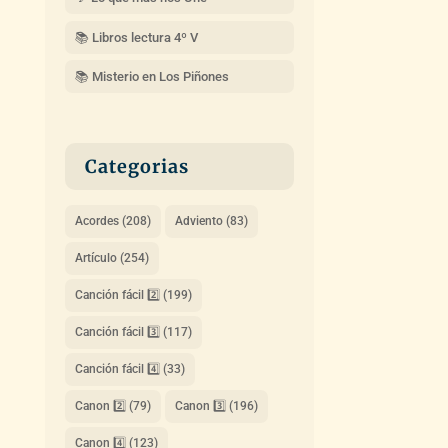
📚 Libros lectura 4º V
📚 Misterio en Los Piñones
Categorias
Acordes
(208)
Adviento
(83)
Artículo
(254)
Canción fácil 2️⃣
(199)
Canción fácil 3️⃣
(117)
Canción fácil 4️⃣
(33)
Canon 2️⃣
(79)
Canon 3️⃣
(196)
Canon 4️⃣
(123)