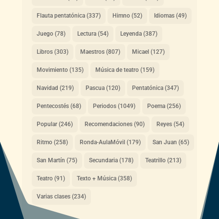
Flauta pentatónica
(337)
Himno
(52)
Idiomas
(49)
Juego
(78)
Lectura
(54)
Leyenda
(387)
Libros
(303)
Maestros
(807)
Micael
(127)
Movimiento
(135)
Música de teatro
(159)
Navidad
(219)
Pascua
(120)
Pentatónica
(347)
Pentecostés
(68)
Periodos
(1049)
Poema
(256)
Popular
(246)
Recomendaciones
(90)
Reyes
(54)
Ritmo
(258)
Ronda-AulaMóvil
(179)
San Juan
(65)
San Martín
(75)
Secundaria
(178)
Teatrillo
(213)
Teatro
(91)
Texto + Música
(358)
Varias clases
(234)