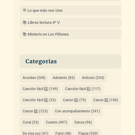
💬 Lo que más nos Une
📚 Libros lectura 4º V
📚 Misterio en Los Piñones
Categorias
Acordes
(208)
Adviento
(83)
Artículo
(254)
Canción fácil 2️⃣
(199)
Canción fácil 3️⃣
(117)
Canción fácil 4️⃣
(33)
Canon 2️⃣
(79)
Canon 3️⃣
(196)
Canon 4️⃣
(123)
Con acompañamiento
(241)
Coral
(53)
Cuento
(497)
Danza
(96)
De viva voz
(41)
Farol
(48)
Flauta
(550)