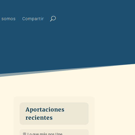
s somos
Compartir
Aportaciones
recientes
💬 Lo que más nos Une