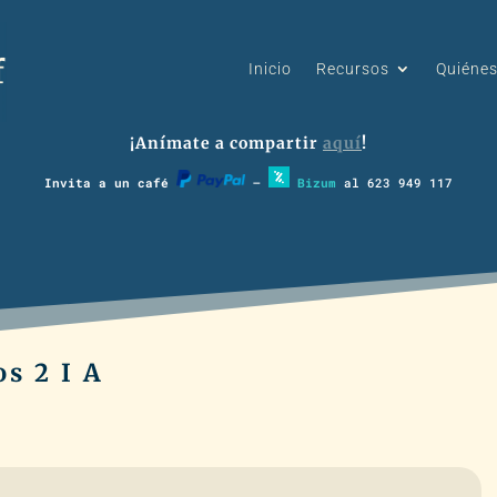
Inicio
Recursos
Quiéne
¡Anímate a compartir
aquí
!
Invita a un café
–
Bizum
al 623 949 117
s 2 I A