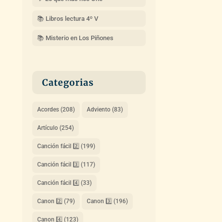
📚 Libros lectura 4º V
📚 Misterio en Los Piñones
Categorias
Acordes
(208)
Adviento
(83)
Artículo
(254)
Canción fácil 2️⃣
(199)
Canción fácil 3️⃣
(117)
Canción fácil 4️⃣
(33)
Canon 2️⃣
(79)
Canon 3️⃣
(196)
Canon 4️⃣
(123)