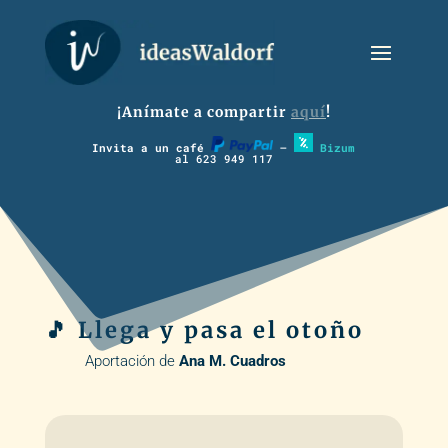
¡Anímate a compartir
aquí
!
Invita a un café
–
Bizum
al 623 949 117
🎵 Llega y pasa el otoño
Aportación de
Ana M. Cuadros