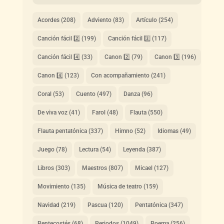
Acordes
(208)
Adviento
(83)
Artículo
(254)
Canción fácil 2️⃣
(199)
Canción fácil 3️⃣
(117)
Canción fácil 4️⃣
(33)
Canon 2️⃣
(79)
Canon 3️⃣
(196)
Canon 4️⃣
(123)
Con acompañamiento
(241)
Coral
(53)
Cuento
(497)
Danza
(96)
De viva voz
(41)
Farol
(48)
Flauta
(550)
Flauta pentatónica
(337)
Himno
(52)
Idiomas
(49)
Juego
(78)
Lectura
(54)
Leyenda
(387)
Libros
(303)
Maestros
(807)
Micael
(127)
Movimiento
(135)
Música de teatro
(159)
Navidad
(219)
Pascua
(120)
Pentatónica
(347)
Pentecostés
(68)
Periodos
(1049)
Poema
(256)