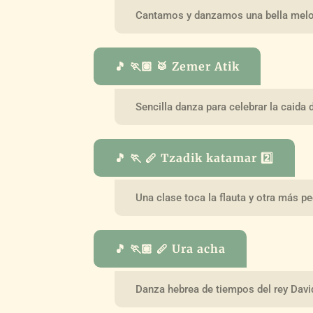
Cantamos y danzamos una bella melod
🎵 🏃🏽 🥁 Zemer Atik
Sencilla danza para celebrar la caida de
🎵 🏃 🪈 Tzadik katamar 2️⃣
Una clase toca la flauta y otra más 
🎵 🏃🏽 🪈 Ura acha
Danza hebrea de tiempos del rey Davi