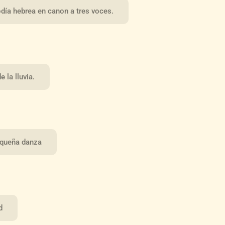
ía hebrea en canon a tres voces.
 la lluvia.
pequeña danza
d