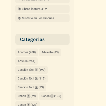
📚 Libros lectura 4º V
📚 Misterio en Los Piñones
Categorias
Acordes
(208)
Adviento
(83)
Artículo
(254)
Canción fácil 2️⃣
(199)
Canción fácil 3️⃣
(117)
Canción fácil 4️⃣
(33)
Canon 2️⃣
(79)
Canon 3️⃣
(196)
Canon 4️⃣
(123)