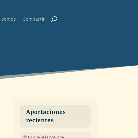
s somos
Compartir
Aportaciones
recientes
💬 Lo que más nos Une