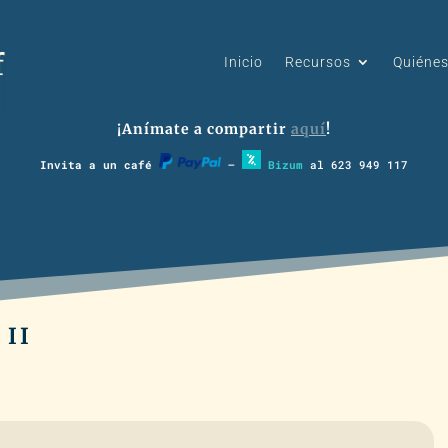
Inicio
Recursos
Quiéne
¡Anímate a compartir
aquí
!
Invita a un café
–
Bizum
al 623 949 117
 II