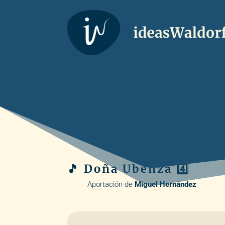
🎵 Doña Ubenza 4️⃣
Aportación de
Miguel Hernández