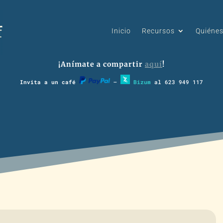
Inicio
Recursos
Quiéne
¡Anímate a compartir
aquí
!
Invita a un café
–
Bizum
al 623 949 117