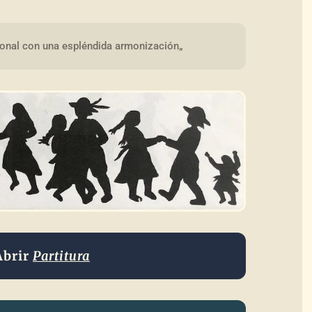
ional con una espléndida armonización„
Abrir
Partitura