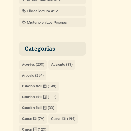
📚 Libros lectura 4º V
📚 Misterio en Los Piñones
Categorias
Acordes
(208)
Adviento
(83)
Artículo
(254)
Canción fácil 2️⃣
(199)
Canción fácil 3️⃣
(117)
Canción fácil 4️⃣
(33)
Canon 2️⃣
(79)
Canon 3️⃣
(196)
Canon 4️⃣
(123)