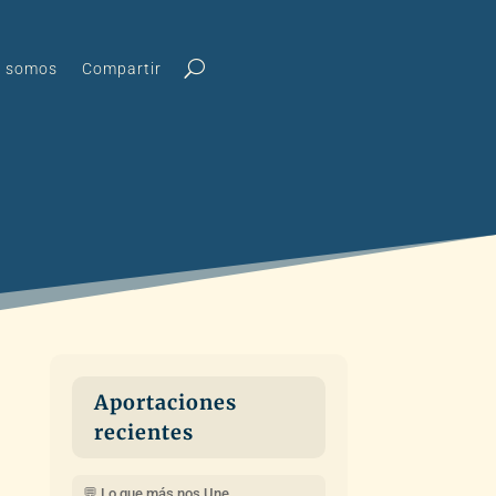
s somos
Compartir
Aportaciones
recientes
💬 Lo que más nos Une