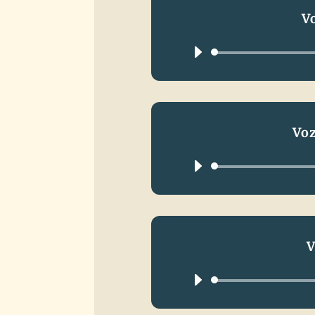
V
Vo
V