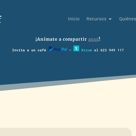
Inicio
Recursos
Quiéne
¡Anímate a compartir
aquí
!
Invita a un café
–
Bizum
al 623 949 117