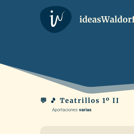
💬 🎵 Teatrillos 1º II
Aportaciones
varias