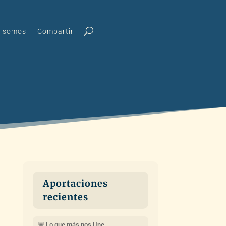
s somos
Compartir
Aportaciones
recientes
💬 Lo que más nos Une