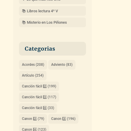
📚 Libros lectura 4º V
📚 Misterio en Los Piñones
Categorias
Acordes
(208)
Adviento
(83)
Artículo
(254)
Canción fácil 2️⃣
(199)
Canción fácil 3️⃣
(117)
Canción fácil 4️⃣
(33)
Canon 2️⃣
(79)
Canon 3️⃣
(196)
Canon 4️⃣
(123)