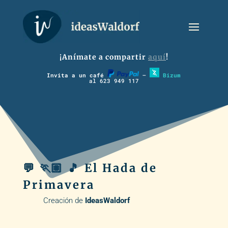
¡Anímate a compartir
aquí
!
Invita a un café
–
Bizum
al 623 949 117
💬 🏃🏽 🎵 El Hada de
Primavera
Creación de
IdeasWaldorf