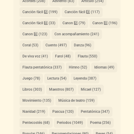
Acordes
(208)
Adviento
(83)
Artículo
(254)
Canción fácil 2️⃣
(199)
Canción fácil 3️⃣
(117)
Canción fácil 4️⃣
(33)
Canon 2️⃣
(79)
Canon 3️⃣
(196)
Canon 4️⃣
(123)
Con acompañamiento
(241)
Coral
(53)
Cuento
(497)
Danza
(96)
De viva voz
(41)
Farol
(48)
Flauta
(550)
Flauta pentatónica
(337)
Himno
(52)
Idiomas
(49)
Juego
(78)
Lectura
(54)
Leyenda
(387)
Libros
(303)
Maestros
(807)
Micael
(127)
Movimiento
(135)
Música de teatro
(159)
Navidad
(219)
Pascua
(120)
Pentatónica
(347)
Pentecostés
(68)
Periodos
(1049)
Poema
(256)
Popular
(246)
Recomendaciones
(90)
Reyes
(54)