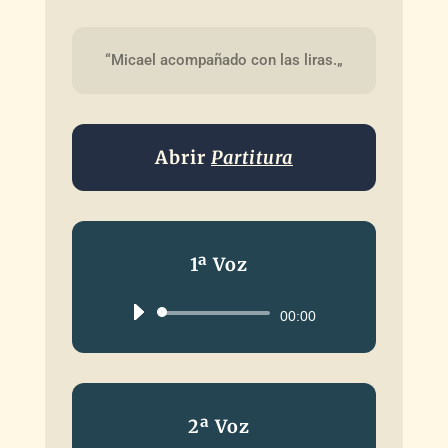
“Micael acompañado con las liras.„
Abrir
Partitura
1ª Voz
Reproductor
00:00
de
audio
2ª Voz