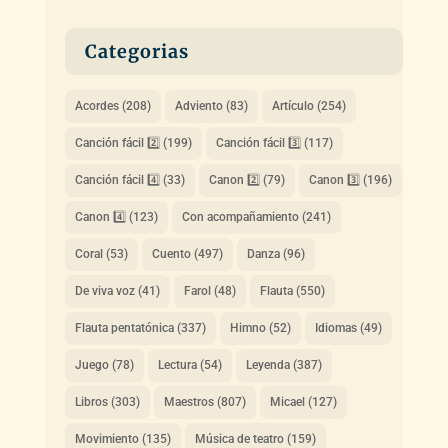
Categorias
Acordes
(208)
Adviento
(83)
Artículo
(254)
Canción fácil 2️⃣
(199)
Canción fácil 3️⃣
(117)
Canción fácil 4️⃣
(33)
Canon 2️⃣
(79)
Canon 3️⃣
(196)
Canon 4️⃣
(123)
Con acompañamiento
(241)
Coral
(53)
Cuento
(497)
Danza
(96)
De viva voz
(41)
Farol
(48)
Flauta
(550)
Flauta pentatónica
(337)
Himno
(52)
Idiomas
(49)
Juego
(78)
Lectura
(54)
Leyenda
(387)
Libros
(303)
Maestros
(807)
Micael
(127)
Movimiento
(135)
Música de teatro
(159)