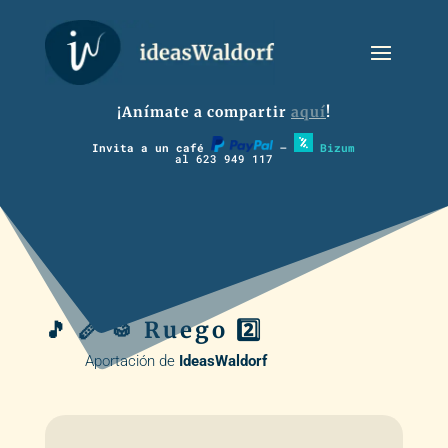
¡Anímate a compartir
aquí
!
Invita a un café
–
Bizum
al 623 949 117
🎵 🪈 🥁 Ruego 2️⃣
Aportación de
IdeasWaldorf