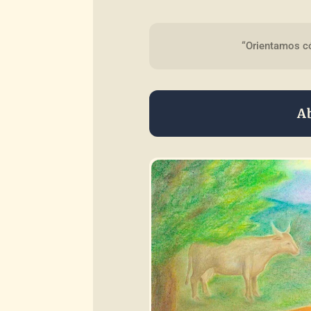
“Orientamos có
A