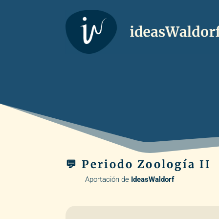
💬 Periodo Zoología II
Aportación de
IdeasWaldorf