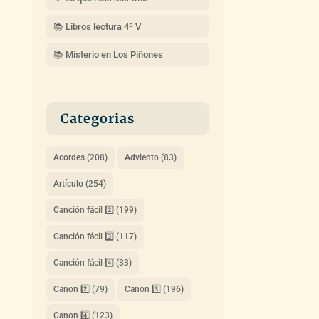
📚 Libros lectura 4º V
📚 Misterio en Los Piñones
Categorias
Acordes
(208)
Adviento
(83)
Artículo
(254)
Canción fácil 2️⃣
(199)
Canción fácil 3️⃣
(117)
Canción fácil 4️⃣
(33)
Canon 2️⃣
(79)
Canon 3️⃣
(196)
Canon 4️⃣
(123)