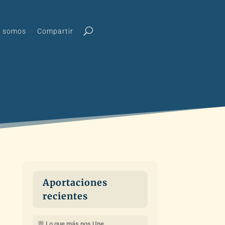
s somos
Compartir
Aportaciones
recientes
💬 Lo que más nos Une