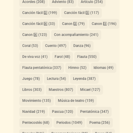
Acordes
(208)
Adviento
(83)
Artículo
(254)
Canción fácil 2️⃣
(199)
Canción fácil 3️⃣
(117)
Canción fácil 4️⃣
(33)
Canon 2️⃣
(79)
Canon 3️⃣
(196)
Canon 4️⃣
(123)
Con acompañamiento
(241)
Coral
(53)
Cuento
(497)
Danza
(96)
De viva voz
(41)
Farol
(48)
Flauta
(550)
Flauta pentatónica
(337)
Himno
(52)
Idiomas
(49)
Juego
(78)
Lectura
(54)
Leyenda
(387)
Libros
(303)
Maestros
(807)
Micael
(127)
Movimiento
(135)
Música de teatro
(159)
Navidad
(219)
Pascua
(120)
Pentatónica
(347)
Pentecostés
(68)
Periodos
(1049)
Poema
(256)