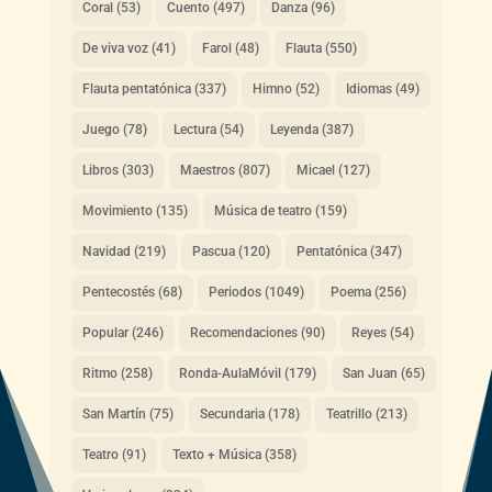
Coral
(53)
Cuento
(497)
Danza
(96)
De viva voz
(41)
Farol
(48)
Flauta
(550)
Flauta pentatónica
(337)
Himno
(52)
Idiomas
(49)
Juego
(78)
Lectura
(54)
Leyenda
(387)
Libros
(303)
Maestros
(807)
Micael
(127)
Movimiento
(135)
Música de teatro
(159)
Navidad
(219)
Pascua
(120)
Pentatónica
(347)
Pentecostés
(68)
Periodos
(1049)
Poema
(256)
Popular
(246)
Recomendaciones
(90)
Reyes
(54)
Ritmo
(258)
Ronda-AulaMóvil
(179)
San Juan
(65)
San Martín
(75)
Secundaria
(178)
Teatrillo
(213)
Teatro
(91)
Texto + Música
(358)