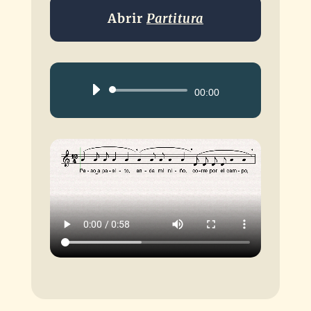
Abrir
Partitura
Reproductor
00:00
de
audio