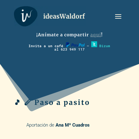
¡Anímate a compartir
aquí
!
Invita a un café
–
Bizum
al 623 949 117
🎵 🪈 Paso a pasito
Aportación de
Ana Mª Cuadros