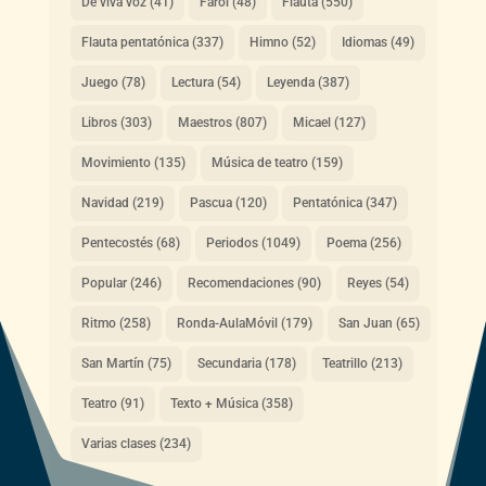
De viva voz
(41)
Farol
(48)
Flauta
(550)
Flauta pentatónica
(337)
Himno
(52)
Idiomas
(49)
Juego
(78)
Lectura
(54)
Leyenda
(387)
Libros
(303)
Maestros
(807)
Micael
(127)
Movimiento
(135)
Música de teatro
(159)
Navidad
(219)
Pascua
(120)
Pentatónica
(347)
Pentecostés
(68)
Periodos
(1049)
Poema
(256)
Popular
(246)
Recomendaciones
(90)
Reyes
(54)
Ritmo
(258)
Ronda-AulaMóvil
(179)
San Juan
(65)
San Martín
(75)
Secundaria
(178)
Teatrillo
(213)
Teatro
(91)
Texto + Música
(358)
Varias clases
(234)