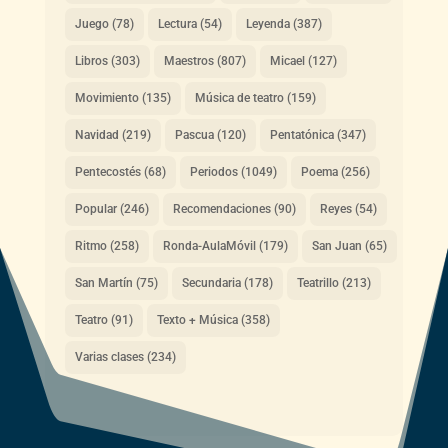
Juego
(78)
Lectura
(54)
Leyenda
(387)
Libros
(303)
Maestros
(807)
Micael
(127)
Movimiento
(135)
Música de teatro
(159)
Navidad
(219)
Pascua
(120)
Pentatónica
(347)
Pentecostés
(68)
Periodos
(1049)
Poema
(256)
Popular
(246)
Recomendaciones
(90)
Reyes
(54)
Ritmo
(258)
Ronda-AulaMóvil
(179)
San Juan
(65)
San Martín
(75)
Secundaria
(178)
Teatrillo
(213)
Teatro
(91)
Texto + Música
(358)
Varias clases
(234)