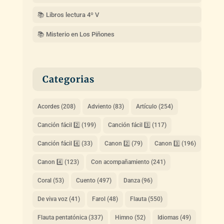
📚 Libros lectura 4º V
📚 Misterio en Los Piñones
Categorias
Acordes
(208)
Adviento
(83)
Artículo
(254)
Canción fácil 2️⃣
(199)
Canción fácil 3️⃣
(117)
Canción fácil 4️⃣
(33)
Canon 2️⃣
(79)
Canon 3️⃣
(196)
Canon 4️⃣
(123)
Con acompañamiento
(241)
Coral
(53)
Cuento
(497)
Danza
(96)
De viva voz
(41)
Farol
(48)
Flauta
(550)
Flauta pentatónica
(337)
Himno
(52)
Idiomas
(49)