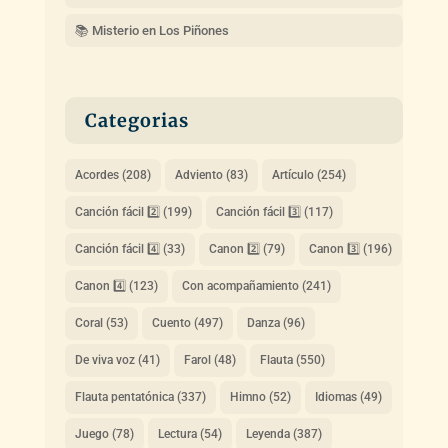
📚 Misterio en Los Piñones
Categorias
Acordes
(208)
Adviento
(83)
Artículo
(254)
Canción fácil 2️⃣
(199)
Canción fácil 3️⃣
(117)
Canción fácil 4️⃣
(33)
Canon 2️⃣
(79)
Canon 3️⃣
(196)
Canon 4️⃣
(123)
Con acompañamiento
(241)
Coral
(53)
Cuento
(497)
Danza
(96)
De viva voz
(41)
Farol
(48)
Flauta
(550)
Flauta pentatónica
(337)
Himno
(52)
Idiomas
(49)
Juego
(78)
Lectura
(54)
Leyenda
(387)