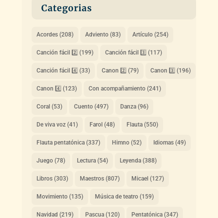
Categorias
Acordes
(208)
Adviento
(83)
Artículo
(254)
Canción fácil 2️⃣
(199)
Canción fácil 3️⃣
(117)
Canción fácil 4️⃣
(33)
Canon 2️⃣
(79)
Canon 3️⃣
(196)
Canon 4️⃣
(123)
Con acompañamiento
(241)
Coral
(53)
Cuento
(497)
Danza
(96)
De viva voz
(41)
Farol
(48)
Flauta
(550)
Flauta pentatónica
(337)
Himno
(52)
Idiomas
(49)
Juego
(78)
Lectura
(54)
Leyenda
(388)
Libros
(303)
Maestros
(807)
Micael
(127)
Movimiento
(135)
Música de teatro
(159)
Navidad
(219)
Pascua
(120)
Pentatónica
(347)