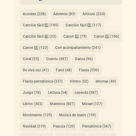
Acordes
(208)
Adviento
(83)
Artículo
(254)
Canción fácil 2️⃣
(199)
Canción fácil 3️⃣
(117)
Canción fácil 4️⃣
(33)
Canon 2️⃣
(79)
Canon 3️⃣
(196)
Canon 4️⃣
(123)
Con acompañamiento
(241)
Coral
(53)
Cuento
(497)
Danza
(96)
De viva voz
(41)
Farol
(48)
Flauta
(550)
Flauta pentatónica
(337)
Himno
(52)
Idiomas
(49)
Juego
(78)
Lectura
(54)
Leyenda
(387)
Libros
(303)
Maestros
(807)
Micael
(127)
Movimiento
(135)
Música de teatro
(159)
Navidad
(219)
Pascua
(120)
Pentatónica
(347)