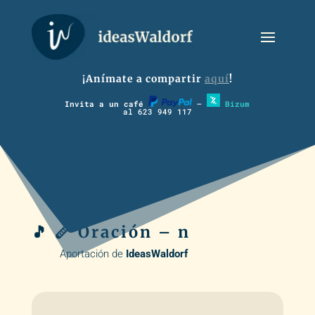
¡Anímate a compartir
aquí
!
Invita a un café
–
Bizum
al 623 949 117
🎵 🪈 Oración – n
Aportación de
IdeasWaldorf