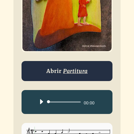
Abrir
Partitura
Reproductor
00:00
de
audio