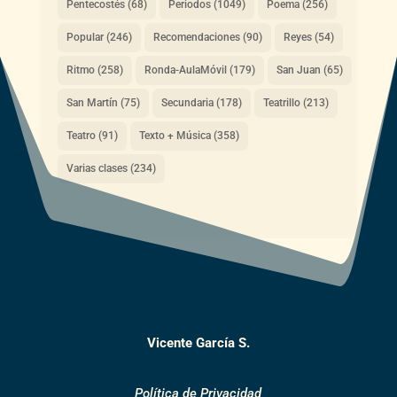
Pentecostés
(68)
Periodos
(1049)
Poema
(256)
Popular
(246)
Recomendaciones
(90)
Reyes
(54)
Ritmo
(258)
Ronda-AulaMóvil
(179)
San Juan
(65)
San Martín
(75)
Secundaria
(178)
Teatrillo
(213)
Teatro
(91)
Texto + Música
(358)
Varias clases
(234)
Vicente García S.
Política de Privacidad