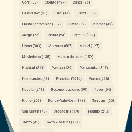
Coral
(53)
Cuento
(497)
Danza
(96)
De viva voz
(41)
Farol
(48)
Flauta
(550)
Flauta pentatónica
(337)
Himno
(52)
Idiomas
(49)
Juego
(78)
Lectura
(54)
Leyenda
(387)
Libros
(303)
Maestros
(807)
Micael
(127)
Movimiento
(135)
Música de teatro
(159)
Navidad
(219)
Pascua
(120)
Pentatónica
(347)
Pentecostés
(68)
Periodos
(1049)
Poema
(256)
Popular
(246)
Recomendaciones
(90)
Reyes
(54)
Ritmo
(258)
Ronda-AulaMóvil
(179)
San Juan
(65)
San Martín
(75)
Secundaria
(178)
Teatrillo
(213)
Teatro
(91)
Texto + Música
(358)