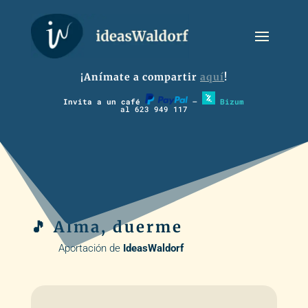
¡Anímate a compartir
aquí
!
Invita a un café
–
Bizum
al 623 949 117
🎵 Alma, duerme
Aportación de
IdeasWaldorf