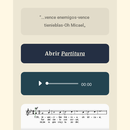
“...vence enemigos-vence 
tienieblas-Oh Micael„
Abrir
Partitura
Reproductor
00:00
de
audio