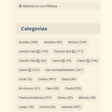
📚 Misterio en Los Piñones
Categorias
Acordes
(208)
Adviento
(83)
Artículo
(254)
Canción fácil 2️⃣
(199)
Canción fácil 3️⃣
(117)
Canción fácil 4️⃣
(33)
Canon 2️⃣
(79)
Canon 3️⃣
(196)
Canon 4️⃣
(123)
Con acompañamiento
(241)
Coral
(53)
Cuento
(497)
Danza
(96)
De viva voz
(41)
Farol
(48)
Flauta
(550)
Flauta pentatónica
(337)
Himno
(52)
Idiomas
(49)
Juego
(78)
Lectura
(54)
Leyenda
(387)