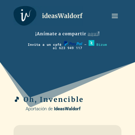
¡Anímate a compartir
aquí
!
Invita a un café
–
Bizum
al 623 949 117
🎵 Oh, Invencible
Aportación de
IdeasWaldorf