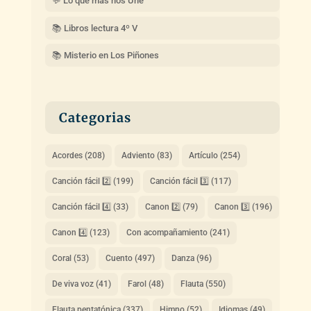
💬 Lo que más nos Une
📚 Libros lectura 4º V
📚 Misterio en Los Piñones
Categorias
Acordes
(208)
Adviento
(83)
Artículo
(254)
Canción fácil 2️⃣
(199)
Canción fácil 3️⃣
(117)
Canción fácil 4️⃣
(33)
Canon 2️⃣
(79)
Canon 3️⃣
(196)
Canon 4️⃣
(123)
Con acompañamiento
(241)
Coral
(53)
Cuento
(497)
Danza
(96)
De viva voz
(41)
Farol
(48)
Flauta
(550)
Flauta pentatónica
(337)
Himno
(52)
Idiomas
(49)