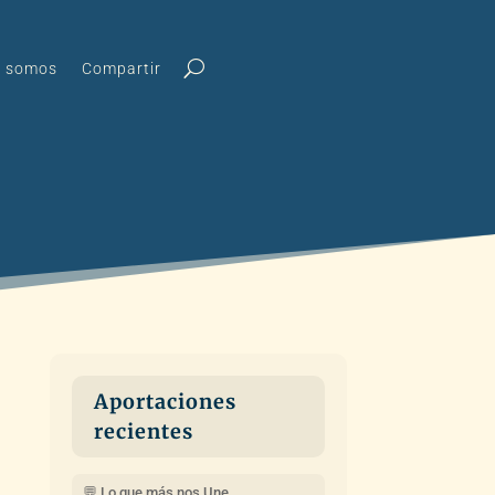
s somos
Compartir
Aportaciones
recientes
💬 Lo que más nos Une