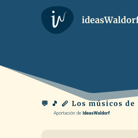
💬 🎵 🪈 Los músicos d
Aportación de
IdeasWaldorf