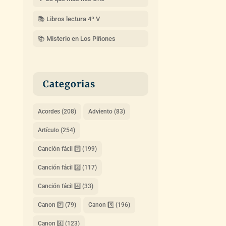
📚 Libros lectura 4º V
📚 Misterio en Los Piñones
Categorias
Acordes
(208)
Adviento
(83)
Artículo
(254)
Canción fácil 2️⃣
(199)
Canción fácil 3️⃣
(117)
Canción fácil 4️⃣
(33)
Canon 2️⃣
(79)
Canon 3️⃣
(196)
Canon 4️⃣
(123)