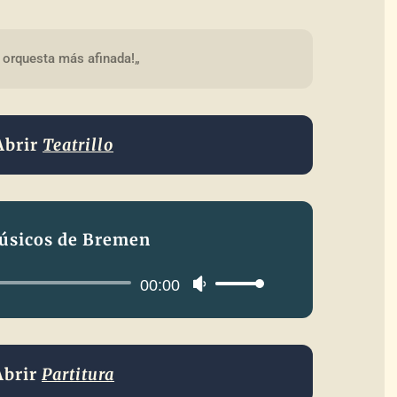
 orquesta más afinada!„
Abrir
Teatrillo
úsicos de Bremen
Reproductor
00:00
Utiliza
de
las
audio
teclas
de
Abrir
Partitura
flecha