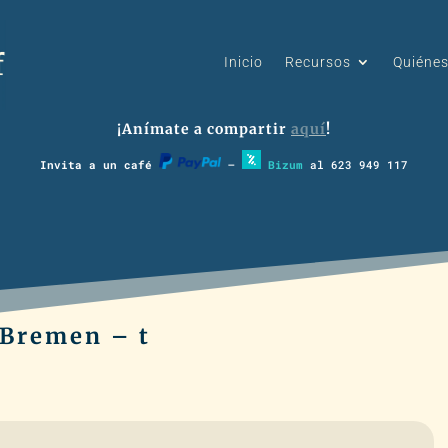
Inicio
Recursos
Quiéne
¡Anímate a compartir
aquí
!
Invita a un café
–
Bizum
al 623 949 117
e Bremen – t