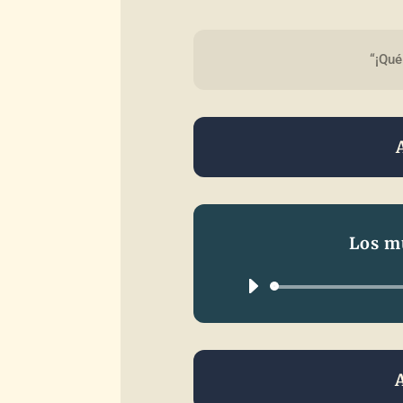
“¡Qué
Los m