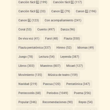
Canción fácil 2️⃣
(199)
Canción fácil 3️⃣
(117)
Canción fácil 4️⃣
(33)
Canon 2️⃣
(79)
Canon 3️⃣
(196)
Canon 4️⃣
(123)
Con acompañamiento
(241)
Coral
(53)
Cuento
(497)
Danza
(96)
De viva voz
(41)
Farol
(48)
Flauta
(550)
Flauta pentatónica
(337)
Himno
(52)
Idiomas
(49)
Juego
(78)
Lectura
(54)
Leyenda
(387)
Libros
(303)
Maestros
(807)
Micael
(127)
Movimiento
(135)
Música de teatro
(159)
Navidad
(219)
Pascua
(120)
Pentatónica
(347)
Pentecostés
(68)
Periodos
(1049)
Poema
(256)
Popular
(246)
Recomendaciones
(90)
Reyes
(54)