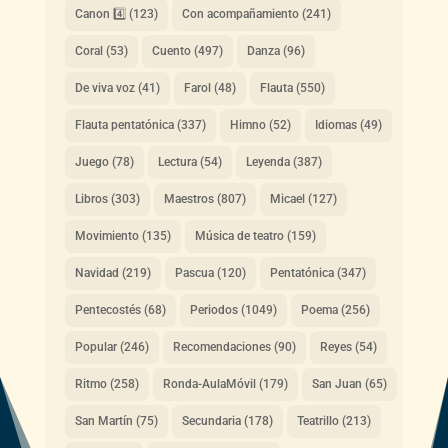
Canon 4️⃣
(123)
Con acompañamiento
(241)
Coral
(53)
Cuento
(497)
Danza
(96)
De viva voz
(41)
Farol
(48)
Flauta
(550)
Flauta pentatónica
(337)
Himno
(52)
Idiomas
(49)
Juego
(78)
Lectura
(54)
Leyenda
(387)
Libros
(303)
Maestros
(807)
Micael
(127)
Movimiento
(135)
Música de teatro
(159)
Navidad
(219)
Pascua
(120)
Pentatónica
(347)
Pentecostés
(68)
Periodos
(1049)
Poema
(256)
Popular
(246)
Recomendaciones
(90)
Reyes
(54)
Ritmo
(258)
Ronda-AulaMóvil
(179)
San Juan
(65)
San Martín
(75)
Secundaria
(178)
Teatrillo
(213)