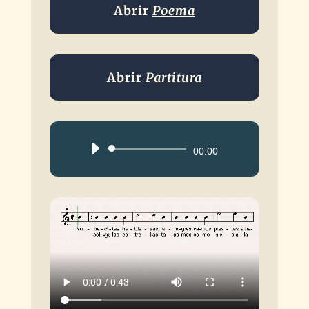
Abrir
Poema
Abrir
Partitura
Reproductor
00:00
de
audio