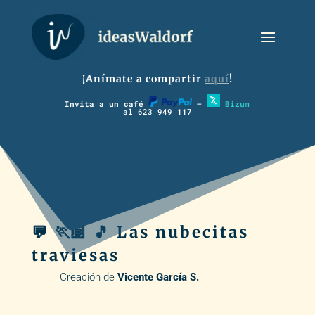
¡Anímate a compartir
aquí
!
Invita a un café
–
Bizum
al 623 949 117
💬 🏃🏽 🎵 Las nubecitas
traviesas
Creación de
Vicente García S.