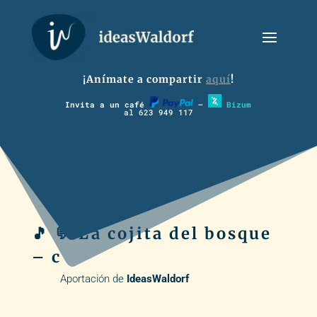
¡Anímate a compartir
aquí
!
Invita a un café
–
Bizum
al 623 949 117
🎵 💬 La cojita del bosque
– c
Aportación de
IdeasWaldorf