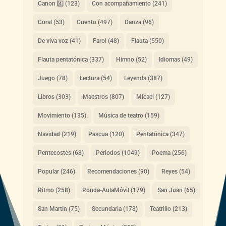
Canon 4️⃣
(123)
Con acompañamiento
(241)
Coral
(53)
Cuento
(497)
Danza
(96)
De viva voz
(41)
Farol
(48)
Flauta
(550)
Flauta pentatónica
(337)
Himno
(52)
Idiomas
(49)
Juego
(78)
Lectura
(54)
Leyenda
(387)
Libros
(303)
Maestros
(807)
Micael
(127)
Movimiento
(135)
Música de teatro
(159)
Navidad
(219)
Pascua
(120)
Pentatónica
(347)
Pentecostés
(68)
Periodos
(1049)
Poema
(256)
Popular
(246)
Recomendaciones
(90)
Reyes
(54)
Ritmo
(258)
Ronda-AulaMóvil
(179)
San Juan
(65)
San Martín
(75)
Secundaria
(178)
Teatrillo
(213)