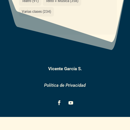
Teatro
(91)
Texto + Música
(358)
Varias clases
(234)
Vicente García S.
Política de Privacidad