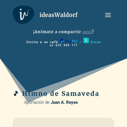
¡Anímate a compartir
aquí
!
Invita a un café
–
Bizum
al 623 949 117
🎵 Himno de Samaveda
Aportación de
Juan A. Reyes