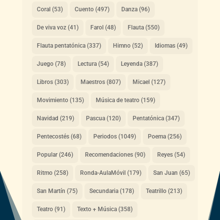
Coral
(53)
Cuento
(497)
Danza
(96)
De viva voz
(41)
Farol
(48)
Flauta
(550)
Flauta pentatónica
(337)
Himno
(52)
Idiomas
(49)
Juego
(78)
Lectura
(54)
Leyenda
(387)
Libros
(303)
Maestros
(807)
Micael
(127)
Movimiento
(135)
Música de teatro
(159)
Navidad
(219)
Pascua
(120)
Pentatónica
(347)
Pentecostés
(68)
Periodos
(1049)
Poema
(256)
Popular
(246)
Recomendaciones
(90)
Reyes
(54)
Ritmo
(258)
Ronda-AulaMóvil
(179)
San Juan
(65)
San Martín
(75)
Secundaria
(178)
Teatrillo
(213)
Teatro
(91)
Texto + Música
(358)