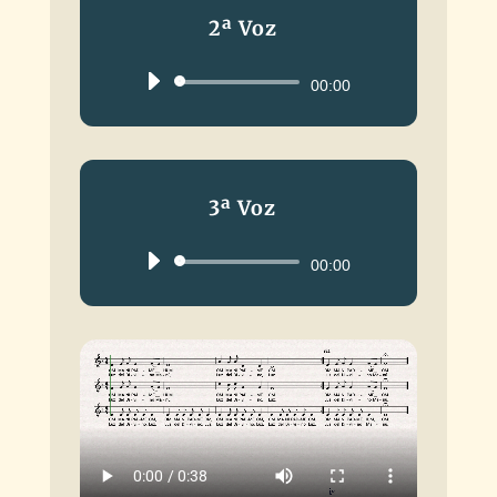
2ª Voz
Reproductor
00:00
de
audio
3ª Voz
Reproductor
00:00
de
audio