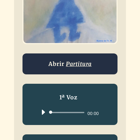
Abrir
Partitura
1ª Voz
Reproductor
00:00
de
audio