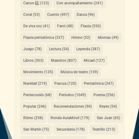
Canon 4️⃣
(123)
Con acompañamiento
(241)
Coral
(53)
Cuento
(497)
Danza
(96)
De viva voz
(41)
Farol
(48)
Flauta
(550)
Flauta pentatónica
(337)
Himno
(52)
Idiomas
(49)
Juego
(78)
Lectura
(54)
Leyenda
(387)
Libros
(303)
Maestros
(807)
Micael
(127)
Movimiento
(135)
Música de teatro
(159)
Navidad
(219)
Pascua
(120)
Pentatónica
(347)
Pentecostés
(68)
Periodos
(1049)
Poema
(256)
Popular
(246)
Recomendaciones
(90)
Reyes
(54)
Ritmo
(258)
Ronda-AulaMóvil
(179)
San Juan
(65)
San Martín
(75)
Secundaria
(178)
Teatrillo
(213)