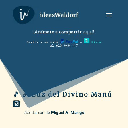
¡Anímate a compartir
aquí
!
Invita a un café
–
Bizum
al 623 949 117
🎵 🪈 Luz del Divino Manú
3️⃣
Aportación de
Miguel Á. Marigó