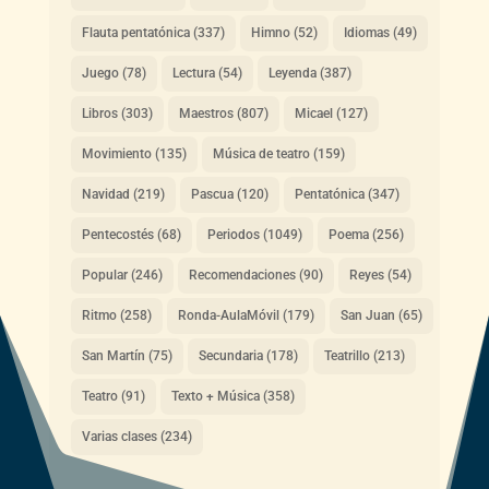
Flauta pentatónica
(337)
Himno
(52)
Idiomas
(49)
Juego
(78)
Lectura
(54)
Leyenda
(387)
Libros
(303)
Maestros
(807)
Micael
(127)
Movimiento
(135)
Música de teatro
(159)
Navidad
(219)
Pascua
(120)
Pentatónica
(347)
Pentecostés
(68)
Periodos
(1049)
Poema
(256)
Popular
(246)
Recomendaciones
(90)
Reyes
(54)
Ritmo
(258)
Ronda-AulaMóvil
(179)
San Juan
(65)
San Martín
(75)
Secundaria
(178)
Teatrillo
(213)
Teatro
(91)
Texto + Música
(358)
Varias clases
(234)