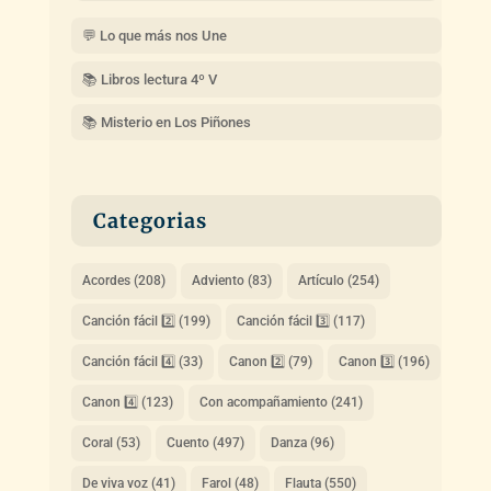
💬 Lo que más nos Une
📚 Libros lectura 4º V
📚 Misterio en Los Piñones
Categorias
Acordes
(208)
Adviento
(83)
Artículo
(254)
Canción fácil 2️⃣
(199)
Canción fácil 3️⃣
(117)
Canción fácil 4️⃣
(33)
Canon 2️⃣
(79)
Canon 3️⃣
(196)
Canon 4️⃣
(123)
Con acompañamiento
(241)
Coral
(53)
Cuento
(497)
Danza
(96)
De viva voz
(41)
Farol
(48)
Flauta
(550)