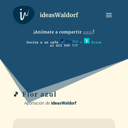
¡Anímate a compartir
aquí
!
Invita a un café
–
Bizum
al 623 949 117
🎵 Flor azul
Aportación de
IdeasWaldorf