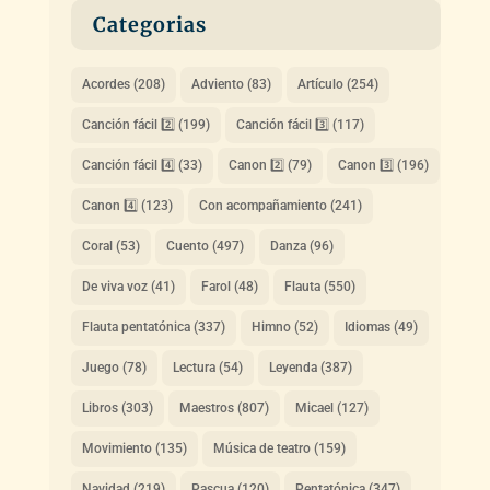
Categorias
Acordes
(208)
Adviento
(83)
Artículo
(254)
Canción fácil 2️⃣
(199)
Canción fácil 3️⃣
(117)
Canción fácil 4️⃣
(33)
Canon 2️⃣
(79)
Canon 3️⃣
(196)
Canon 4️⃣
(123)
Con acompañamiento
(241)
Coral
(53)
Cuento
(497)
Danza
(96)
De viva voz
(41)
Farol
(48)
Flauta
(550)
Flauta pentatónica
(337)
Himno
(52)
Idiomas
(49)
Juego
(78)
Lectura
(54)
Leyenda
(387)
Libros
(303)
Maestros
(807)
Micael
(127)
Movimiento
(135)
Música de teatro
(159)
Navidad
(219)
Pascua
(120)
Pentatónica
(347)