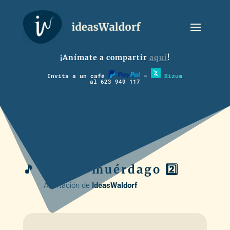
¡Anímate a compartir
aquí
!
Invita a un café
–
Bizum
al 623 949 117
🎵 🥁 💬 El muérdago 2️⃣
Aportación de
IdeasWaldorf