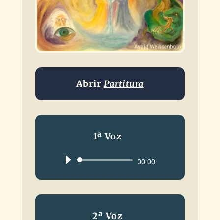
Abrir
Partitura
1ª Voz
Reproductor
00:00
de
audio
2ª Voz