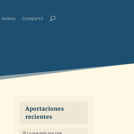
s somos
Compartir
Aportaciones
recientes
💬 Lo que más nos Une