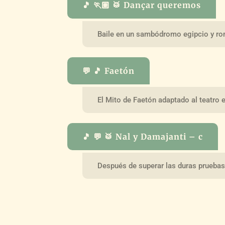
🎵 🏃🏽 🥁 Dançar queremos
Baile en un sambódromo egipcio y r
💬 🎵 Faetón
El Mito de Faetón adaptado al teatro 
🎵 💬 🥁 Nal y Damajanti – c
Después de superar las duras pruebas-