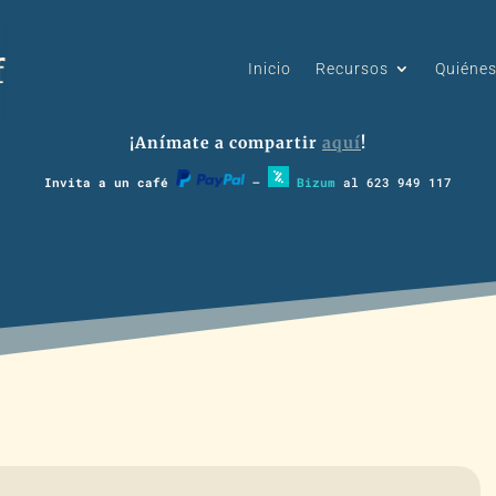
Inicio
Recursos
Quiéne
¡Anímate a compartir
aquí
!
Invita a un café
–
Bizum
al 623 949 117