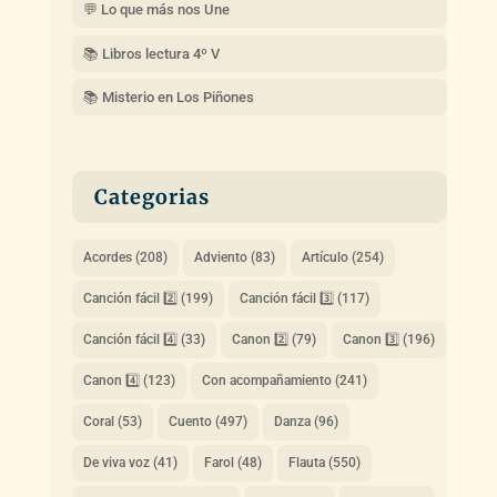
💬 Lo que más nos Une
📚 Libros lectura 4º V
📚 Misterio en Los Piñones
Categorias
Acordes
(208)
Adviento
(83)
Artículo
(254)
Canción fácil 2️⃣
(199)
Canción fácil 3️⃣
(117)
Canción fácil 4️⃣
(33)
Canon 2️⃣
(79)
Canon 3️⃣
(196)
Canon 4️⃣
(123)
Con acompañamiento
(241)
Coral
(53)
Cuento
(497)
Danza
(96)
De viva voz
(41)
Farol
(48)
Flauta
(550)