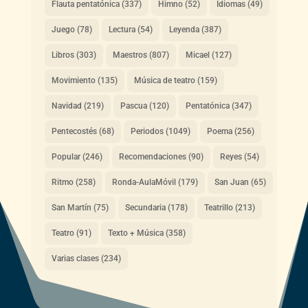
Flauta pentatónica
(337)
Himno
(52)
Idiomas
(49)
Juego
(78)
Lectura
(54)
Leyenda
(387)
Libros
(303)
Maestros
(807)
Micael
(127)
Movimiento
(135)
Música de teatro
(159)
Navidad
(219)
Pascua
(120)
Pentatónica
(347)
Pentecostés
(68)
Periodos
(1049)
Poema
(256)
Popular
(246)
Recomendaciones
(90)
Reyes
(54)
Ritmo
(258)
Ronda-AulaMóvil
(179)
San Juan
(65)
San Martín
(75)
Secundaria
(178)
Teatrillo
(213)
Teatro
(91)
Texto + Música
(358)
Varias clases
(234)