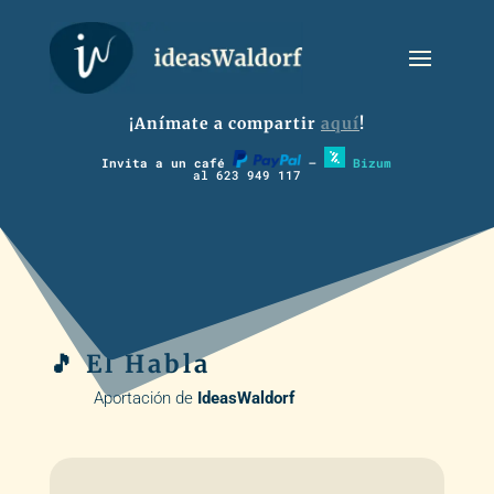
¡Anímate a compartir
aquí
!
Invita a un café
–
Bizum
al 623 949 117
🎵 El Habla
Aportación de
IdeasWaldorf