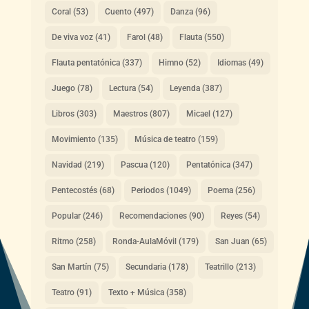
Coral
(53)
Cuento
(497)
Danza
(96)
De viva voz
(41)
Farol
(48)
Flauta
(550)
Flauta pentatónica
(337)
Himno
(52)
Idiomas
(49)
Juego
(78)
Lectura
(54)
Leyenda
(387)
Libros
(303)
Maestros
(807)
Micael
(127)
Movimiento
(135)
Música de teatro
(159)
Navidad
(219)
Pascua
(120)
Pentatónica
(347)
Pentecostés
(68)
Periodos
(1049)
Poema
(256)
Popular
(246)
Recomendaciones
(90)
Reyes
(54)
Ritmo
(258)
Ronda-AulaMóvil
(179)
San Juan
(65)
San Martín
(75)
Secundaria
(178)
Teatrillo
(213)
Teatro
(91)
Texto + Música
(358)