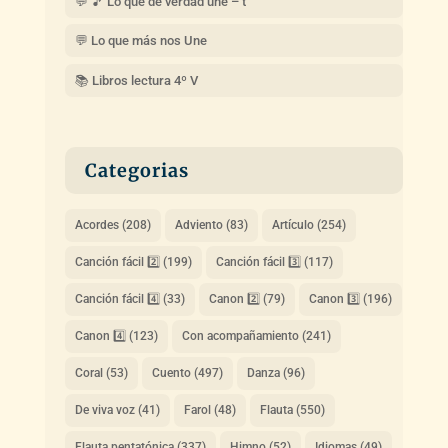
💬 🎵 Lo que de verdad une – t
💬 Lo que más nos Une
📚 Libros lectura 4º V
Categorias
Acordes
(208)
Adviento
(83)
Artículo
(254)
Canción fácil 2️⃣
(199)
Canción fácil 3️⃣
(117)
Canción fácil 4️⃣
(33)
Canon 2️⃣
(79)
Canon 3️⃣
(196)
Canon 4️⃣
(123)
Con acompañamiento
(241)
Coral
(53)
Cuento
(497)
Danza
(96)
De viva voz
(41)
Farol
(48)
Flauta
(550)
Flauta pentatónica
(337)
Himno
(52)
Idiomas
(49)