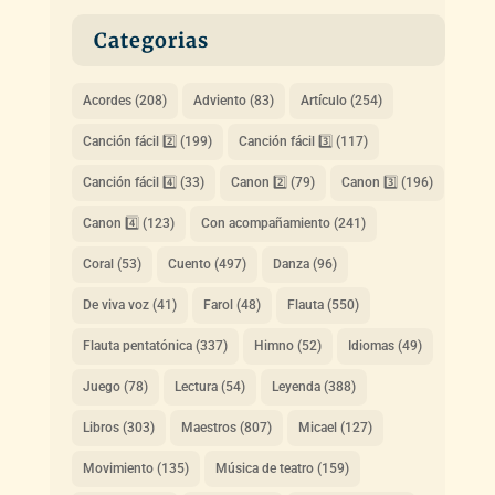
Categorias
Acordes
(208)
Adviento
(83)
Artículo
(254)
Canción fácil 2️⃣
(199)
Canción fácil 3️⃣
(117)
Canción fácil 4️⃣
(33)
Canon 2️⃣
(79)
Canon 3️⃣
(196)
Canon 4️⃣
(123)
Con acompañamiento
(241)
Coral
(53)
Cuento
(497)
Danza
(96)
De viva voz
(41)
Farol
(48)
Flauta
(550)
Flauta pentatónica
(337)
Himno
(52)
Idiomas
(49)
Juego
(78)
Lectura
(54)
Leyenda
(388)
Libros
(303)
Maestros
(807)
Micael
(127)
Movimiento
(135)
Música de teatro
(159)