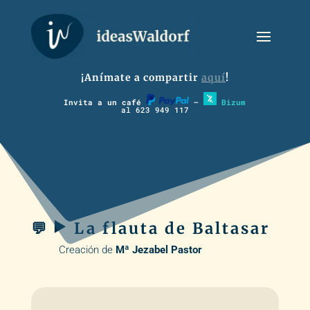
¡Anímate a compartir
aquí
!
Invita a un café
–
Bizum
al 623 949 117
💬 ▶️ La flauta de Baltasar
Creación de
Mª Jezabel Pastor