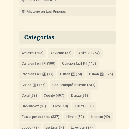
📚 Misterio en Los Piñones
Categorias
Acordes
(208)
Adviento
(83)
Artículo
(254)
Canción fácil 2️⃣
(199)
Canción fácil 3️⃣
(117)
Canción fácil 4️⃣
(33)
Canon 2️⃣
(79)
Canon 3️⃣
(196)
Canon 4️⃣
(123)
Con acompañamiento
(241)
Coral
(53)
Cuento
(497)
Danza
(96)
De viva voz
(41)
Farol
(48)
Flauta
(550)
Flauta pentatónica
(337)
Himno
(52)
Idiomas
(49)
Juego
(78)
Lectura
(54)
Leyenda
(387)