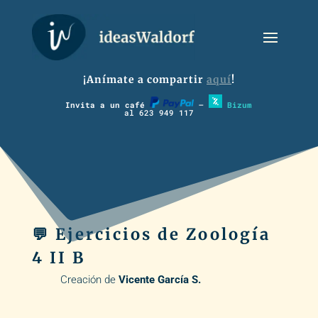
¡Anímate a compartir
aquí
!
Invita a un café
–
Bizum
al 623 949 117
💬 Ejercicios de Zoología
4 II B
Creación de
Vicente García S.