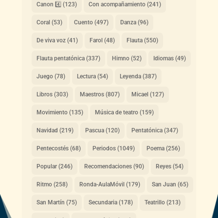
Canon 4️⃣
(123)
Con acompañamiento
(241)
Coral
(53)
Cuento
(497)
Danza
(96)
De viva voz
(41)
Farol
(48)
Flauta
(550)
Flauta pentatónica
(337)
Himno
(52)
Idiomas
(49)
Juego
(78)
Lectura
(54)
Leyenda
(387)
Libros
(303)
Maestros
(807)
Micael
(127)
Movimiento
(135)
Música de teatro
(159)
Navidad
(219)
Pascua
(120)
Pentatónica
(347)
Pentecostés
(68)
Periodos
(1049)
Poema
(256)
Popular
(246)
Recomendaciones
(90)
Reyes
(54)
Ritmo
(258)
Ronda-AulaMóvil
(179)
San Juan
(65)
San Martín
(75)
Secundaria
(178)
Teatrillo
(213)