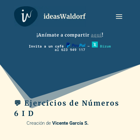
¡Anímate a compartir
aquí
!
Invita a un café
–
Bizum
al 623 949 117
💬 Ejercicios de Números
6 I D
Creación de
Vicente García S.