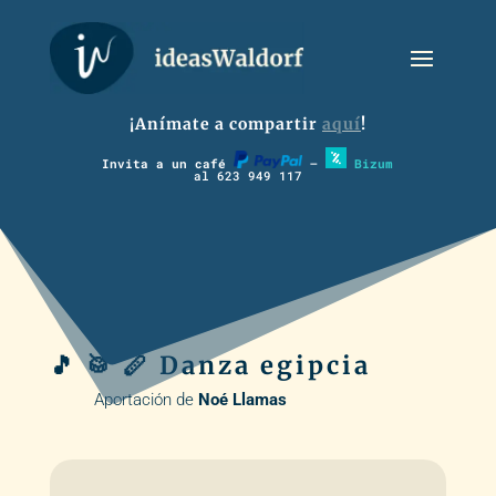
¡Anímate a compartir
aquí
!
Invita a un café
–
Bizum
al 623 949 117
🎵 🥁 🪈 Danza egipcia
Aportación de
Noé Llamas