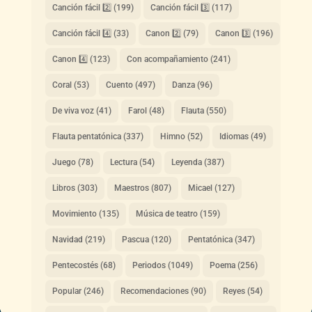
Canción fácil 2️⃣
(199)
Canción fácil 3️⃣
(117)
Canción fácil 4️⃣
(33)
Canon 2️⃣
(79)
Canon 3️⃣
(196)
Canon 4️⃣
(123)
Con acompañamiento
(241)
Coral
(53)
Cuento
(497)
Danza
(96)
De viva voz
(41)
Farol
(48)
Flauta
(550)
Flauta pentatónica
(337)
Himno
(52)
Idiomas
(49)
Juego
(78)
Lectura
(54)
Leyenda
(387)
Libros
(303)
Maestros
(807)
Micael
(127)
Movimiento
(135)
Música de teatro
(159)
Navidad
(219)
Pascua
(120)
Pentatónica
(347)
Pentecostés
(68)
Periodos
(1049)
Poema
(256)
Popular
(246)
Recomendaciones
(90)
Reyes
(54)