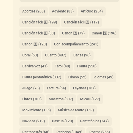
Acordes
(208)
Adviento
(83)
Artículo
(254)
Canción fácil 2️⃣
(199)
Canción fácil 3️⃣
(117)
Canción fácil 4️⃣
(33)
Canon 2️⃣
(79)
Canon 3️⃣
(196)
Canon 4️⃣
(123)
Con acompañamiento
(241)
Coral
(53)
Cuento
(497)
Danza
(96)
De viva voz
(41)
Farol
(48)
Flauta
(550)
Flauta pentatónica
(337)
Himno
(52)
Idiomas
(49)
Juego
(78)
Lectura
(54)
Leyenda
(387)
Libros
(303)
Maestros
(807)
Micael
(127)
Movimiento
(135)
Música de teatro
(159)
Navidad
(219)
Pascua
(120)
Pentatónica
(347)
Pentecostés
(68)
Periodos
(1049)
Poema
(256)