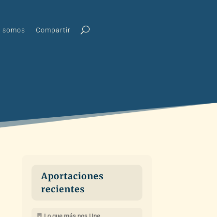
s somos
Compartir
Aportaciones
recientes
💬 Lo que más nos Une