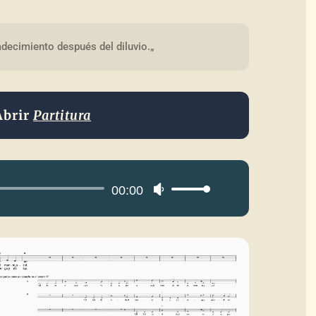
decimiento después del diluvio.„
Abrir
Partitura
Reproductor
00:00
Utiliza
de
las
audio
teclas
de
flecha
arriba/abajo
para