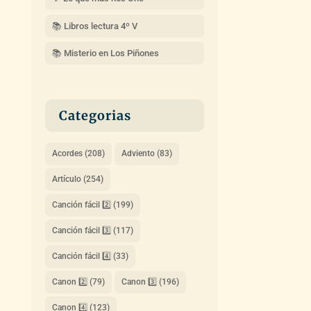
📚 Libros lectura 4º V
📚 Misterio en Los Piñones
Categorias
Acordes
(208)
Adviento
(83)
Artículo
(254)
Canción fácil 2️⃣
(199)
Canción fácil 3️⃣
(117)
Canción fácil 4️⃣
(33)
Canon 2️⃣
(79)
Canon 3️⃣
(196)
Canon 4️⃣
(123)