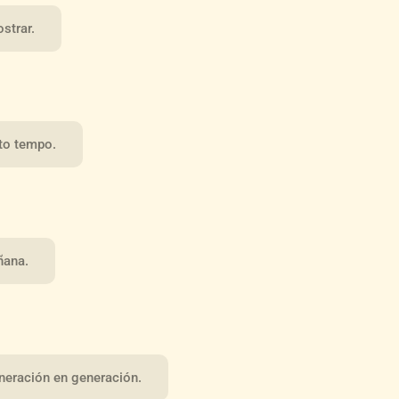
strar.
nto tempo.
ñana.
neración en generación.