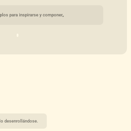
los para inspirarse y componer„
illo desenrollándose.