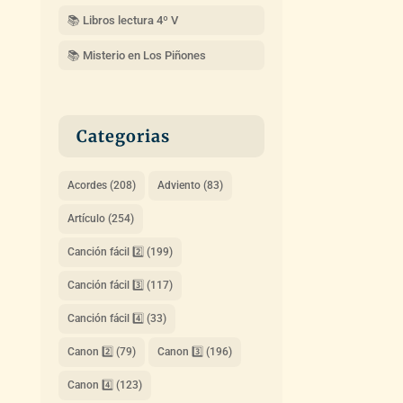
📚 Libros lectura 4º V
📚 Misterio en Los Piñones
Categorias
Acordes
(208)
Adviento
(83)
Artículo
(254)
Canción fácil 2️⃣
(199)
Canción fácil 3️⃣
(117)
Canción fácil 4️⃣
(33)
Canon 2️⃣
(79)
Canon 3️⃣
(196)
Canon 4️⃣
(123)