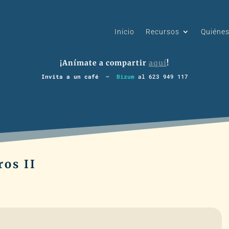
Inicio
Recursos
Quiéne
¡Anímate a compartir
aquí
!
Invita a un café
–
Bizum
al 623 949 117
ros II