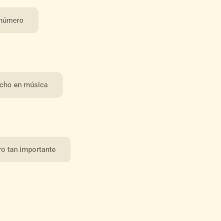
 número
ocho en música
ro tan importante